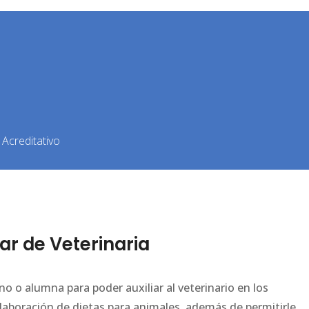
Acreditativo
ar de Veterinaria
o o alumna para poder auxiliar al veterinario en los
laboración de dietas para animales, además de permitirle