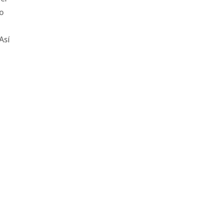
o
Así