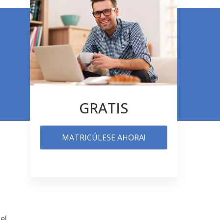
GRATIS
MATRICÚLESE AHORA!
el