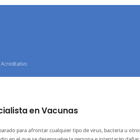
Acreditativo
ialista en Vacunas
arado para afrontar cualquier tipo de virus, bacteria u otro
o en el que se desenvuelve la persona e intentarán dañar 