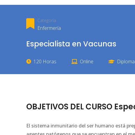
Categoría
Enfermería
Especialista en Vacunas
120 Horas
Online
Diploma 
OBJETIVOS DEL CURSO Espec
El sistema inmunitario del ser humano está prep
agentes patógenos que se encuentran en el medi