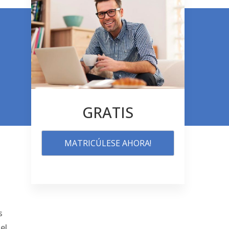
GRATIS
MATRICÚLESE AHORA!
s
el