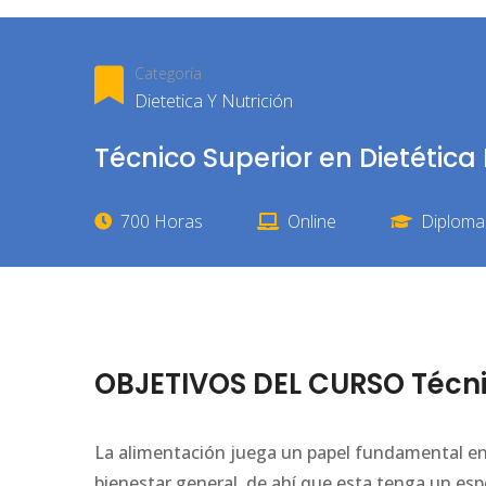
Categoría
Dietetica Y Nutrición
Técnico Superior en Dietética
700 Horas
Online
Diploma 
OBJETIVOS DEL CURSO Técnic
La alimentación juega un papel fundamental en l
bienestar general, de ahí que esta tenga un espe