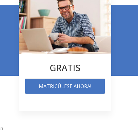
GRATIS
MATRICÚLESE AHORA!
en