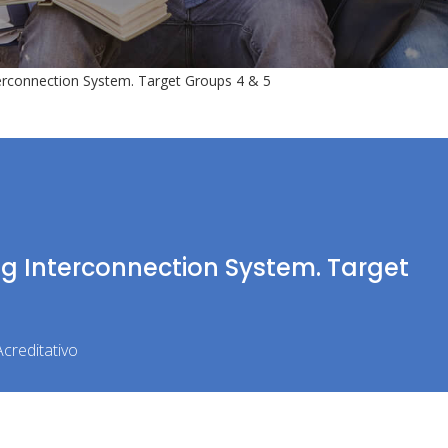
nterconnection System. Target Groups 4 & 5
ing Interconnection System. Target
creditativo