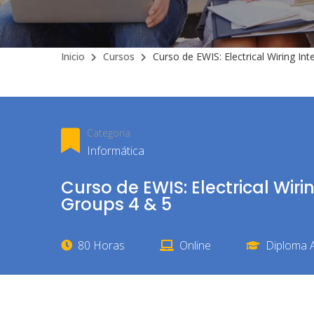
Inicio
Cursos
Curso de EWIS: Electrical Wiring I
Categoría
Informática
Curso de EWIS: Electrical Wir
Groups 4 & 5
80 Horas
Online
Diploma A