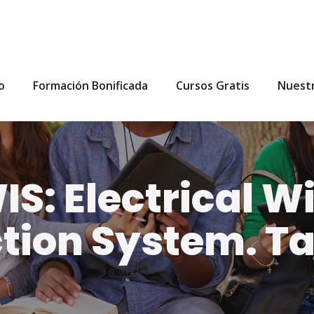
io
Formación Bonificada
Cursos Gratis
Nuest
S: Electrical W
tion System. T