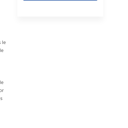
 le
de
de
or
es