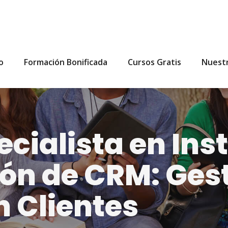
io
Formación Bonificada
Cursos Gratis
Nuest
cialista en Ins
ón de CRM: Gest
n Clientes