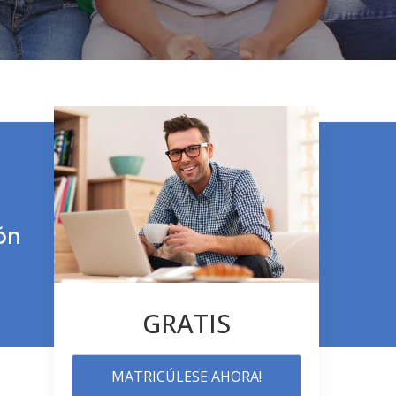
ón
GRATIS
MATRICÚLESE AHORA!