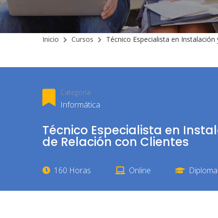
Inicio
Cursos
Técnico Especialista en Instalación
Categoría
Informática
Técnico Especialista en Insta
de Relación con Clientes
160 Horas
Online
Diploma 