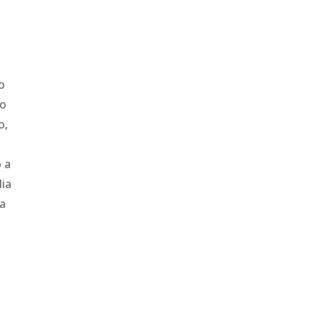
o
do
o,
 a
lia
za