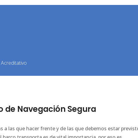
Acreditativo
o de Navegación Segura
a las que hacer frente y de las que debemos estar previst
el barco transporta es de vital importancia, por eso es