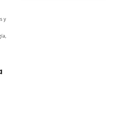
s y
ía,
a