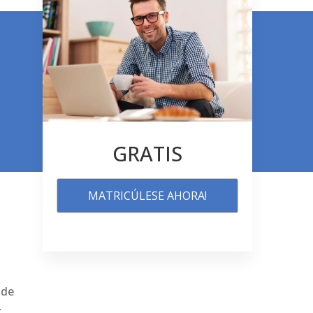
GRATIS
MATRICÚLESE AHORA!
 de
z