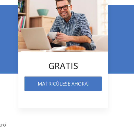
GRATIS
MATRICÚLESE AHORA!
tro
á