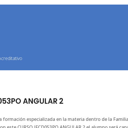
creditativo
053PO ANGULAR 2
formación especializada en la materia dentro de la Famili
. Con este CURSO IFCD053PO ANGULAR 2 el alumno será cap