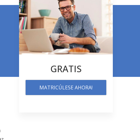
GRATIS
MATRICÚLESE AHORA!
a
az