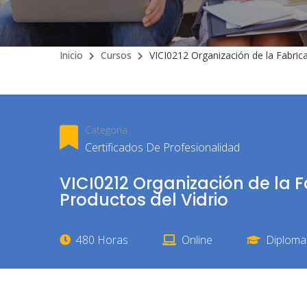
Inicio
Cursos
VICI0212 Organización de la Fabric
Categoría
Certificados De Profesionalidad
VICI0212 Organización de la 
Productos del Vidrio
480 Horas
Online
Diploma 