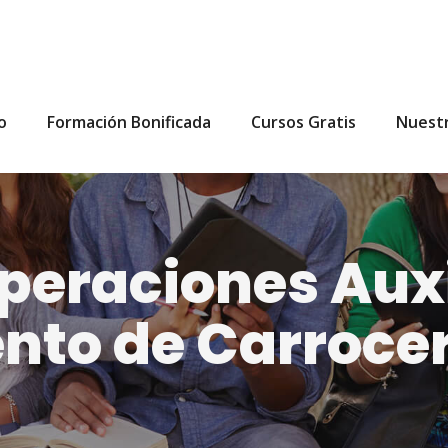
io
Formación Bonificada
Cursos Gratis
Nuest
eraciones Auxi
to de Carrocer