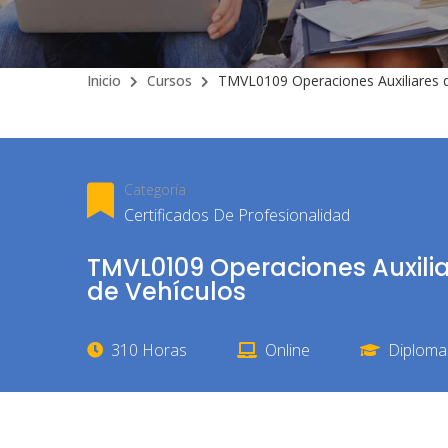
Inicio
Cursos
TMVL0109 Operaciones Auxiliares d
Categoría
Certificados De Profesionalidad
TMVL0109 Operaciones Auxili
de Vehículos
310 Horas
Online
Diploma 