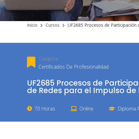
Inicio
Cursos
UF2685 Procesos de Participación 
Categoría
Certificados De Profesionalidad
UF2685 Procesos de Participa
de Redes para el Impulso de
70 Horas
Online
Diploma A