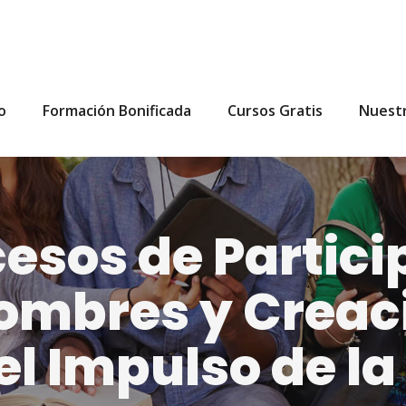
io
Formación Bonificada
Cursos Gratis
Nuest
esos de Partici
ombres y Creac
el Impulso de la