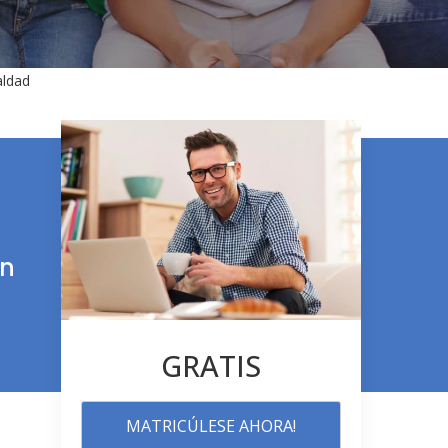
aldad
ón
GRATIS
MATRICÚLESE AHORA!