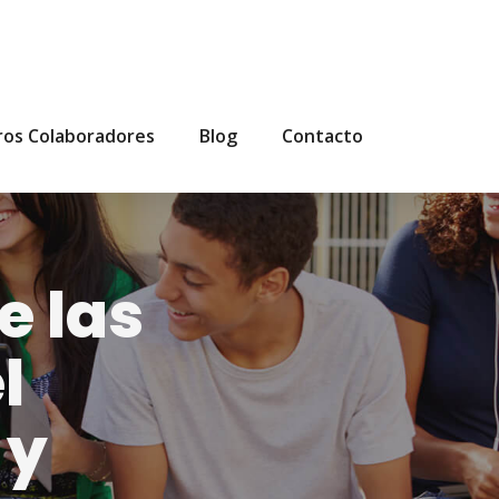
ros Colaboradores
Blog
Contacto
e las
l
 y