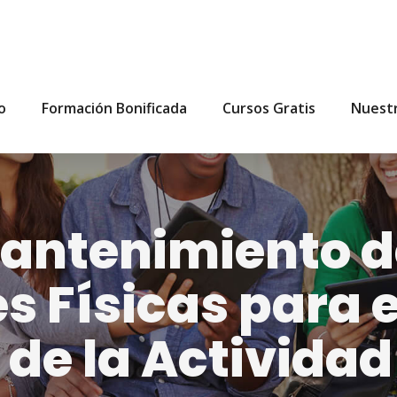
io
Formación Bonificada
Cursos Gratis
Nuest
antenimiento d
 Físicas para e
e la Actividad