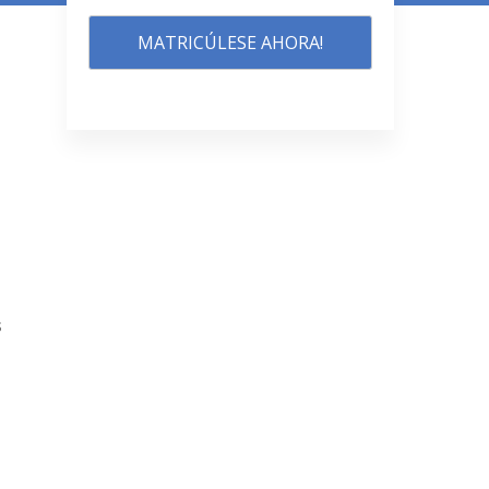
MATRICÚLESE AHORA!
s