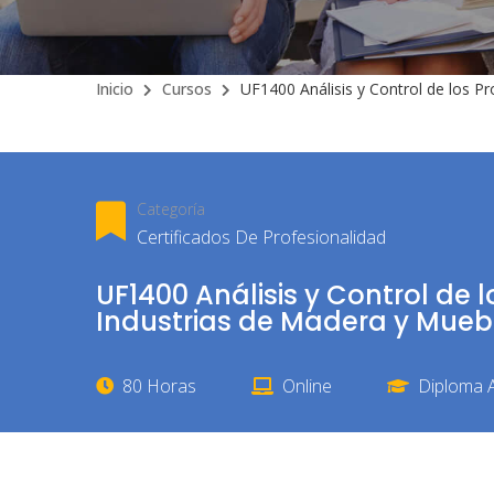
Inicio
Cursos
UF1400 Análisis y Control de los P
Categoría
Certificados De Profesionalidad
UF1400 Análisis y Control de 
Industrias de Madera y Mueb
80 Horas
Online
Diploma A