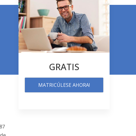
GRATIS
MATRICÚLESE AHORA!
187
 de