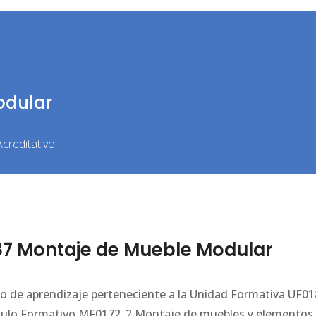
odular
creditativo
7 Montaje de Mueble Modular
ario de aprendizaje perteneciente a la Unidad Formativa UF0
dulo Formativo MF0172_2 Montaje de muebles y elementos