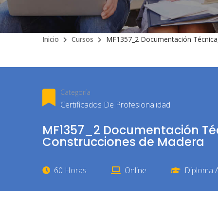
Inicio
Cursos
MF1357_2 Documentación Técnica, 
Categoría
Certificados De Profesionalidad
MF1357_2 Documentación Técn
Construcciones de Madera
60 Horas
Online
Diploma A