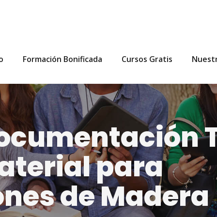
io
Formación Bonificada
Cursos Gratis
Nuest
ocumentación T
aterial para
ones de Madera