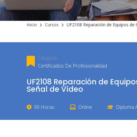
Inicio
Cursos
UF2108 Reparación de Equipos de G
Categoría
Certificados De Profesionalidad
UF2108 Reparación de Equipo
Señal de Vídeo
90 Horas
Online
Diploma A