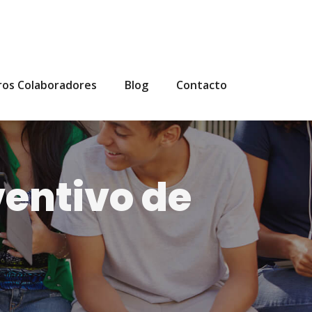
ros Colaboradores
Blog
Contacto
entivo de