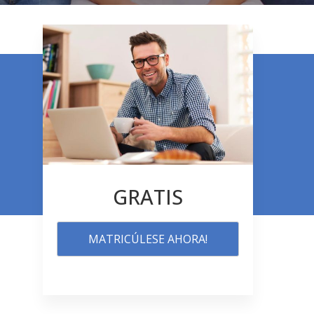
GRATIS
MATRICÚLESE AHORA!