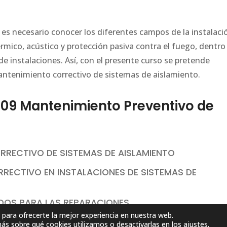
 es necesario conocer los diferentes campos de la instalaci
mico, acústico y protección pasiva contra el fuego, dentro
 instalaciones. Así, con el presente curso se pretende
antenimiento correctivo de sistemas de aislamiento.
09 Mantenimiento Preventivo de
RRECTIVO DE SISTEMAS DE AISLAMIENTO
RRECTIVO EN INSTALACIONES DE SISTEMAS DE
ZADOS PARA LAS REPARACIONES
 para ofrecerte la mejor experiencia en nuestra web.
RACIÓN DE SISTEMAS DE AISLAMIENTO
s sobre qué cookies utilizamos o desactivarlas en los
ajustes
.