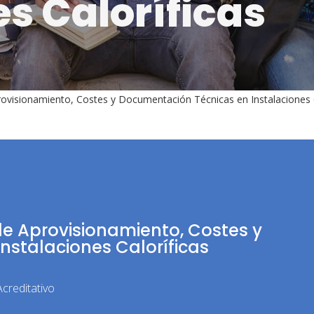
es Caloríficas
ovisionamiento, Costes y Documentación Técnicas en Instalaciones C
de Aprovisionamiento, Costes y
nstalaciones Caloríficas
creditativo