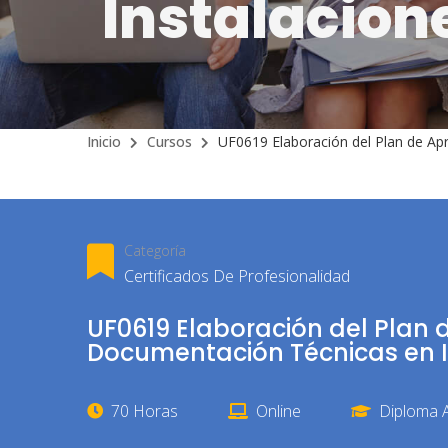
Instalacion
Inicio
Cursos
UF0619 Elaboración del Plan de Apr
Categoría
Certificados De Profesionalidad
UF0619 Elaboración del Plan 
Documentación Técnicas en I
70 Horas
Online
Diploma A