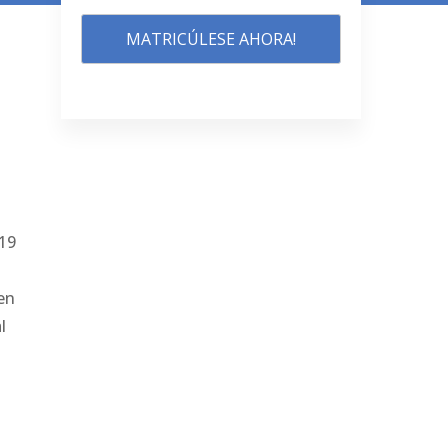
MATRICÚLESE AHORA!
619
en
l