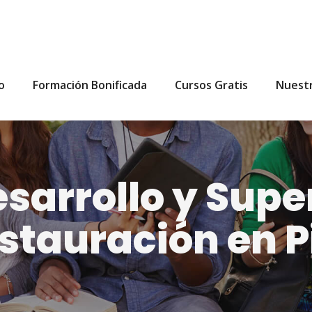
io
Formación Bonificada
Cursos Gratis
Nuest
sarrollo y Supe
stauración en P