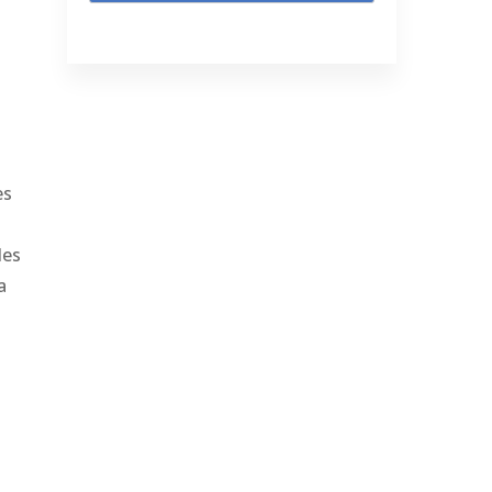
es
des
a