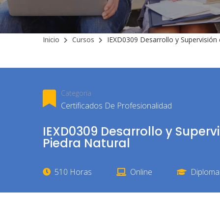
Inicio
Cursos
IEXD0309 Desarrollo y Supervisión 
Categoría
Certificados De Profesionalidad
IEXD0309 Desarrollo y Superv
Piedra Natural
510 Horas
Online
Diploma 