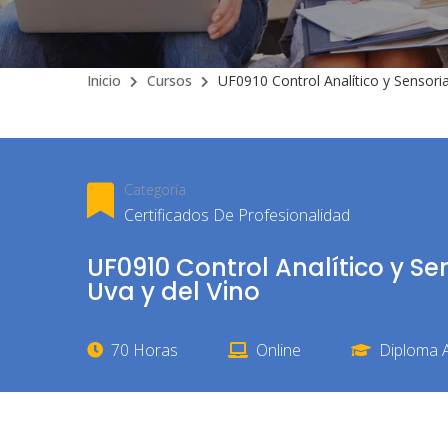
Inicio
Cursos
UF0910 Control Analítico y Sensori
Categoría
Certificados De Profesionalidad
UF0910 Control Analítico y Se
Uva y del Vino
70 Horas
Online
Diploma A