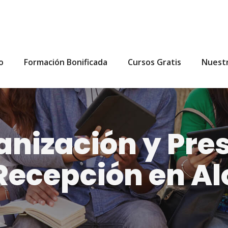
io
Formación Bonificada
Cursos Gratis
Nuest
nización y Pres
 Recepción en A