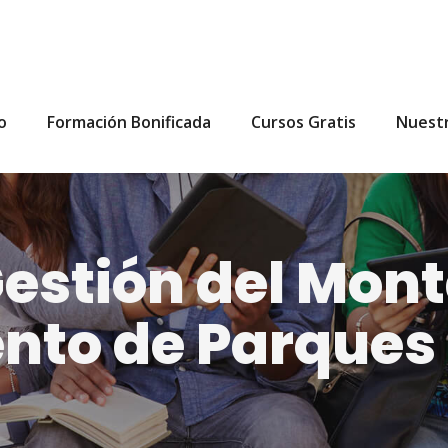
io
Formación Bonificada
Cursos Gratis
Nuest
stión del Mont
to de Parques 