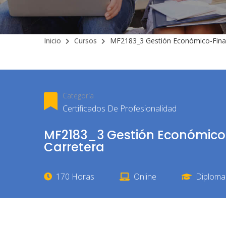
Inicio
Cursos
MF2183_3 Gestión Económico-Financ
Categoría
Certificados De Profesionalidad
MF2183_3 Gestión Económico-
Carretera
170 Horas
Online
Diploma 