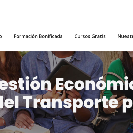
io
Formación Bonificada
Cursos Gratis
Nuest
estión Económi
del Transporte 