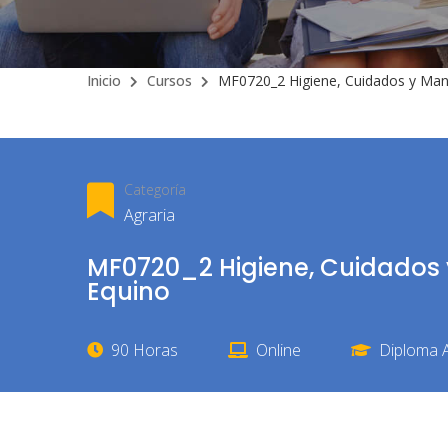
Inicio
Cursos
MF0720_2 Higiene, Cuidados y Man
Categoría
Agraria
MF0720_2 Higiene, Cuidados 
Equino
90 Horas
Online
Diploma A