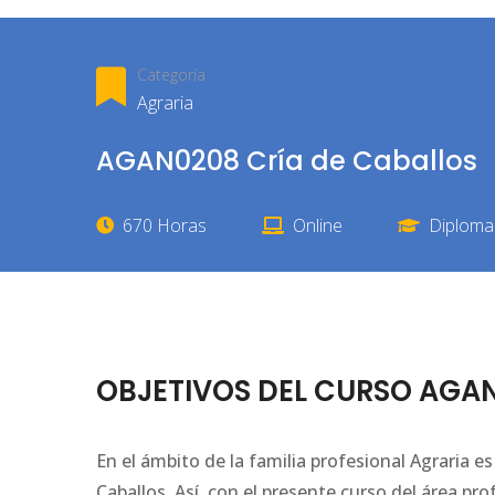
Categoría
Agraria
AGAN0208 Cría de Caballos
670 Horas
Online
Diploma 
OBJETIVOS DEL CURSO AGAN
En el ámbito de la familia profesional Agraria 
Caballos. Así, con el presente curso del área p