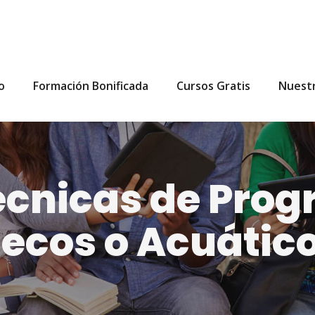
io
Formación Bonificada
Cursos Gratis
Nuest
cnicas de Prog
ecos o Acuátic