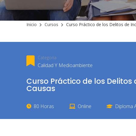
Inicio
Cursos
Curso Práctico de los Delitos de In
Categoría
Calidad Y Medioambiente
Curso Práctico de los Delitos 
Causas
80 Horas
Online
Diploma A